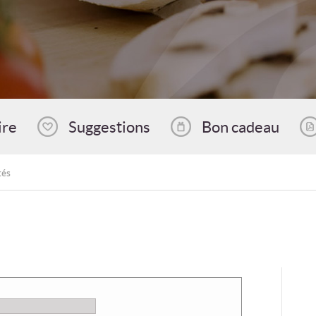
ire
Suggestions
Bon cadeau
tés