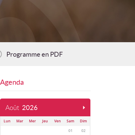
Programme en PDF
Agenda
Août
2026
Lun
Mar
Mer
Jeu
Ven
Sam
Dim
01
02