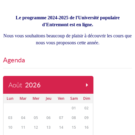
Le programme 2024-2025 de l'Université populaire
d'Entremont est en ligne.
Nous vous souhaitons beaucoup de plaisir à découvrir les cours que
nous vous proposons cette année.
Agenda
Août
2026
Lun
Mar
Mer
Jeu
Ven
Sam
Dim
01
02
03
04
05
06
07
08
09
10
11
12
13
14
15
16