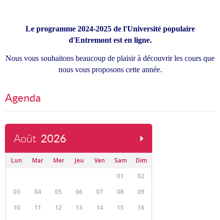
Le programme 2024-2025 de l'Université populaire
d'Entremont est en ligne.
Nous vous souhaitons beaucoup de plaisir à découvrir les cours que
nous vous proposons cette année.
Agenda
Août
2026
Lun
Mar
Mer
Jeu
Ven
Sam
Dim
01
02
03
04
05
06
07
08
09
10
11
12
13
14
15
16