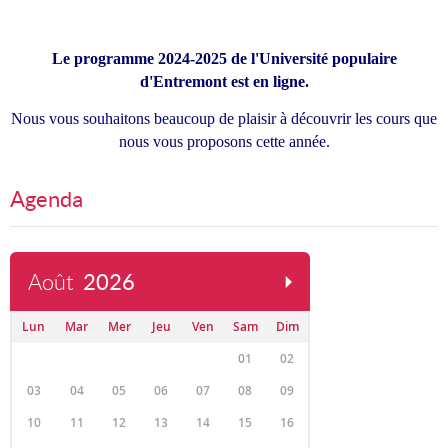
Le programme 2024-2025 de l'Université populaire
d'Entremont est en ligne.
Nous vous souhaitons beaucoup de plaisir à découvrir les cours que
nous vous proposons cette année.
Agenda
Août
2026
Lun
Mar
Mer
Jeu
Ven
Sam
Dim
01
02
03
04
05
06
07
08
09
10
11
12
13
14
15
16