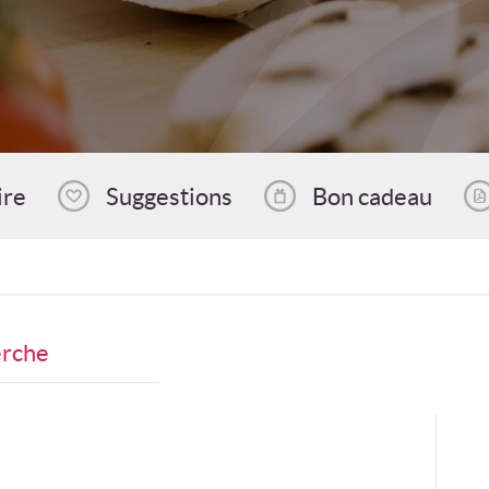
ire
Suggestions
Bon cadeau
erche