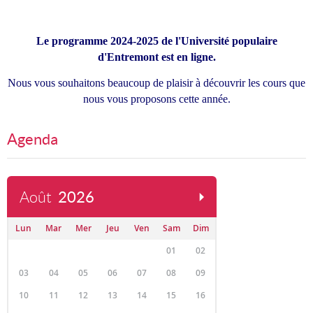
Le programme 2024-2025 de l'Université populaire
d'Entremont est en ligne.
Nous vous souhaitons beaucoup de plaisir à découvrir les cours que
nous vous proposons cette année.
Agenda
Août
2026
Lun
Mar
Mer
Jeu
Ven
Sam
Dim
01
02
03
04
05
06
07
08
09
10
11
12
13
14
15
16