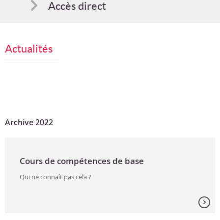
Accès direct
Comment s'inscrire
Actualités
Suggestions
Bon cadeau
Programme en PDF
Archive 2022
Cours de compétences de base
Qui ne connaît pas cela ?
Remplir un formulaire pour une assurance ou calculer un
rabais lors d'un achat, ces tâches quotidiennes sont pour