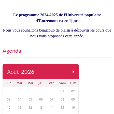
Le programme 2024-2025 de l'Université populaire
d'Entremont est en ligne.
Nous vous souhaitons beaucoup de plaisir à découvrir les cours que
nous vous proposons cette année.
Agenda
Août
2026
Lun
Mar
Mer
Jeu
Ven
Sam
Dim
01
02
03
04
05
06
07
08
09
10
11
12
13
14
15
16