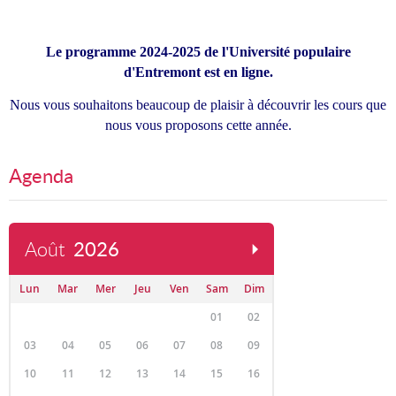
Le programme 2024-2025 de l'Université populaire
d'Entremont est en ligne.
Nous vous souhaitons beaucoup de plaisir à découvrir les cours que
nous vous proposons cette année.
Agenda
Août
2026
Lun
Mar
Mer
Jeu
Ven
Sam
Dim
01
02
03
04
05
06
07
08
09
10
11
12
13
14
15
16