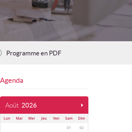
Programme en PDF
Agenda
Août
2026
Lun
Mar
Mer
Jeu
Ven
Sam
Dim
01
02