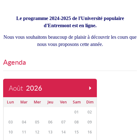
Le programme 2024-2025 de l'Université populaire
d'Entremont est en ligne.
Nous vous souhaitons beaucoup de plaisir à découvrir les cours que
nous vous proposons cette année.
Agenda
Août
2026
Lun
Mar
Mer
Jeu
Ven
Sam
Dim
01
02
03
04
05
06
07
08
09
10
11
12
13
14
15
16